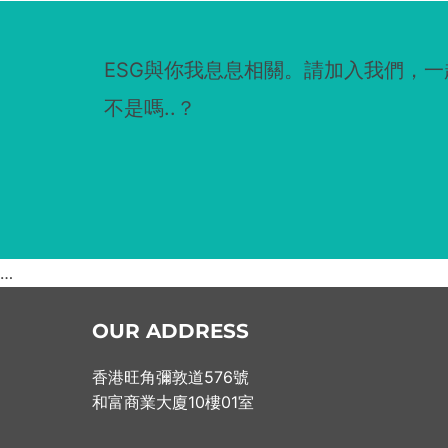
ESG與你我息息相關。請加入我們，
不是嗎..？
…
OUR ADDRESS
香港旺角彌敦道576號
和富商業大廈10樓01室