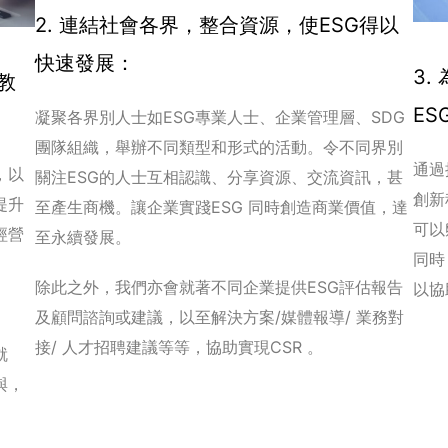
2. 連結社會各界，整合資源，使ESG得以
快速發展：
3
教
ES
凝聚各界別人士如ESG專業人士、企業管理層、SDG
團隊組織，舉辦不同類型和形式的活動。令不同界別
通過
，以
關注ESG的人士互相認識、分享資源、交流資訊，甚
創新
提升
至產生商機。讓企業實踐ESG 同時創造商業價值，達
可以
經營
至永續發展。
同時
除此之外，我們亦會就著不同企業提供ESG評估報告
以協
及顧問諮詢或建議，以至解決方案/媒體報導/ 業務對
接/ 人才招聘建議等等，協助實現CSR 。
就
與，
。