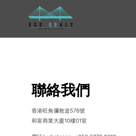
Skip
to
content
聯絡我們
香港旺角彌敦道576號
和富商業大廈10樓01室